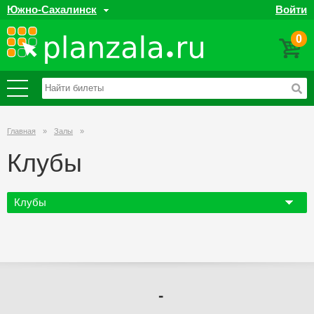
Южно-Сахалинск
Войти
0
Главная
»
Залы
»
Клубы
Клубы
-